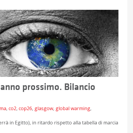
l’anno prossimo. Bilancio
ima
,
co2
,
cop26
,
glasgow
,
global warming
,
rà in Egitto), in ritardo rispetto alla tabella di marcia