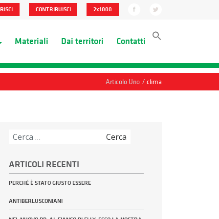
RISCI
CONTRIBUISCI
2x1000
Materiali
Dai territori
Contatti
/
Articolo Uno
clima
Ricerca
per:
ARTICOLI RECENTI
PERCHÉ È STATO GIUSTO ESSERE
ANTIBERLUSCONIANI