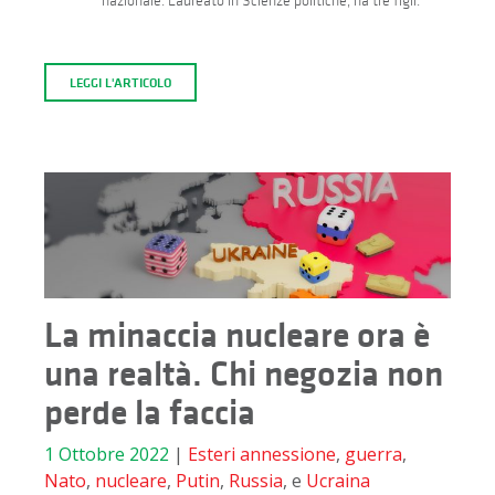
nazionale. Laureato in Scienze politiche, ha tre figli.
LEGGI L'ARTICOLO
La minaccia nucleare ora è
una realtà. Chi negozia non
perde la faccia
1 Ottobre 2022
|
Esteri
annessione
,
guerra
,
Nato
,
nucleare
,
Putin
,
Russia
, e
Ucraina