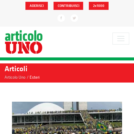
ADERISCI
CONTRIBUISCI
2x1000
Articoli
/
Articolo Uno
Esteri