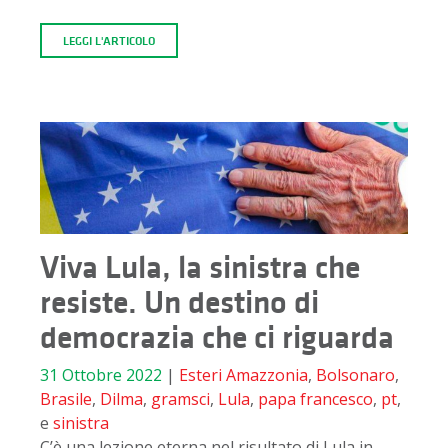
LEGGI L'ARTICOLO
Viva Lula, la sinistra che
resiste. Un destino di
democrazia che ci riguarda
31 Ottobre 2022
|
Esteri
Amazzonia
,
Bolsonaro
,
Brasile
,
Dilma
,
gramsci
,
Lula
,
papa francesco
,
pt
,
e
sinistra
C’è una lezione eterna nel risultato di Lula in