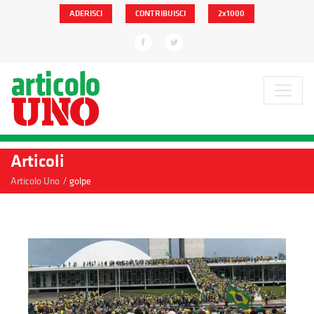
ADERISCI
CONTRIBUISCI
2x1000
Articoli
/
Articolo Uno
golpe