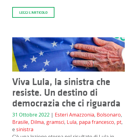
LEGGI L'ARTICOLO
Viva Lula, la sinistra che
resiste. Un destino di
democrazia che ci riguarda
31 Ottobre 2022
|
Esteri
Amazzonia
,
Bolsonaro
,
Brasile
,
Dilma
,
gramsci
,
Lula
,
papa francesco
,
pt
,
e
sinistra
C’è una lezione eterna nel risultato di Lula in