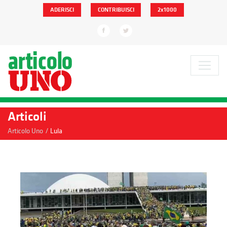
ADERISCI
CONTRIBUISCI
2x1000
Articoli
/
Articolo Uno
Lula