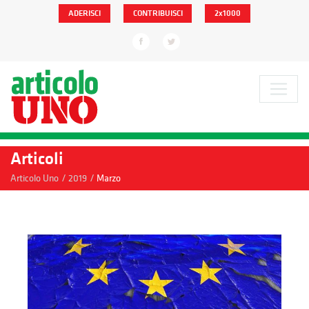
ADERISCI
CONTRIBUISCI
2x1000
Articoli
/
/
Articolo Uno
2019
Marzo