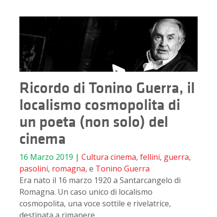
Ricordo di Tonino Guerra, il
localismo cosmopolita di
un poeta (non solo) del
cinema
16 Marzo 2019
|
Cultura
cinema
,
fellini
,
guerra
,
pasolini
,
romagna
, e
Tonino Guerra
Era nato il 16 marzo 1920 a Santarcangelo di
Romagna. Un caso unico di localismo
cosmopolita, una voce sottile e rivelatrice,
destinata a rimanere