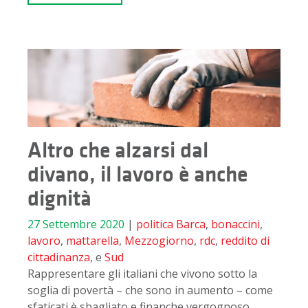
Altro che alzarsi dal
divano, il lavoro è anche
dignità
27 Settembre 2020
|
politica
Barca
,
bonaccini
,
lavoro
,
mattarella
,
Mezzogiorno
,
rdc
,
reddito di
cittadinanza
, e
Sud
Rappresentare gli italiani che vivono sotto la
soglia di povertà – che sono in aumento – come
sfaticati è sbagliato e finanche vergognoso.