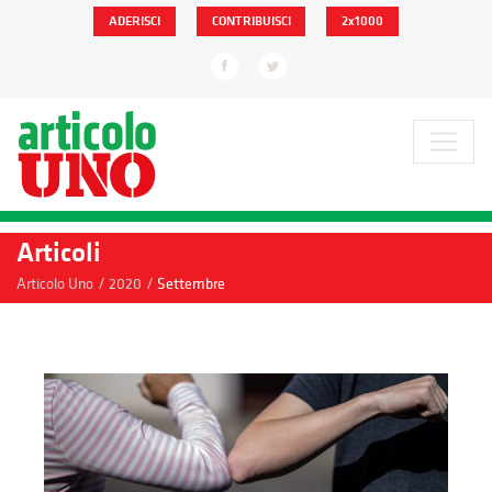
ADERISCI
CONTRIBUISCI
2x1000
Articoli
/
/
Articolo Uno
2020
Settembre