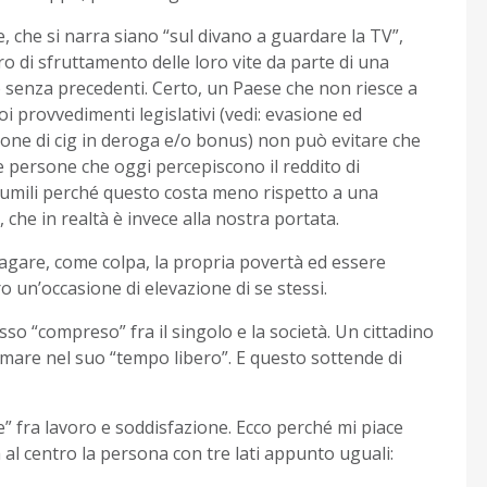
e, che si narra siano “sul divano a guardare la TV”,
o di sfruttamento delle loro vite da parte di una
o senza precedenti. Certo, un Paese che non riesce a
i provvedimenti legislativi (vedi: evasione ed
zione di cig in deroga e/o bonus) non può evitare che
le persone che oggi percepiscono il reddito di
iù umili perché questo costa meno rispetto a una
, che in realtà è invece alla nostra portata.
pagare, come colpa, la propria povertà ed essere
oro un’occasione di elevazione di se stessi.
osso “compreso” fra il singolo e la società. Un cittadino
mare nel suo “tempo libero”. E questo sottende di
e” fra lavoro e soddisfazione. Ecco perché mi piace
 al centro la persona con tre lati appunto uguali: