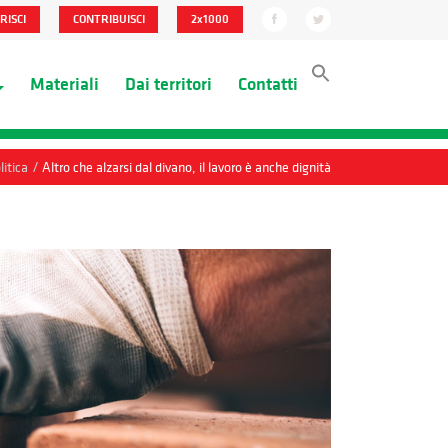
RISCI
CONTRIBUISCI
2x1000
Materiali
Dai territori
Contatti
/
litica
Altro che alzarsi dal divano, il lavoro è anche dignità