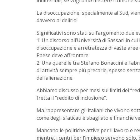
indifferibili; se vogliamo mettere il timone sul
La disoccupazione, specialmente al Sud, vien
davvero al delirio!
Significativi sono stati sull’argomento due ev
1. Un discorso all’Università di Sassari in cu
disoccupazione e arretratezza di vaste aree 
Paese deve affrontare.
2. Una querelle tra Stefano Bonaccini e Fabriz
di attività sempre più precarie, spesso senza
dell’alienazione.
Abbiamo discusso per mesi sui limiti del “red
fretta il “reddito di inclusione”.
Ma rappresentare gli italiani che vivono sot
come degli sfaticati è sbagliato e finanche 
Mancano le politiche attive per il lavoro e 
mentre, i centri per l’impiego servono solo, 