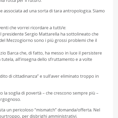
la rotta per il futuro.
e associata ad una sorta di tara antropologica. Siamo
enti che vorrei ricordare a tutti/e:
i il presidente Sergio Mattarella ha sottolineato che
del Mezzogiorno sono i più grossi problemi che il
io Barca che, di fatto, ha messo in luce il persistere
 tutela, all’insegna dello sfruttamento e a volte
dito di cittadinanza” e sull’aver eliminato troppo in
to la soglia di povertà – che crescono sempre più –
vergognoso.
resta un pericoloso “mismatch” domanda/offerta. Nel
purtroppo, per disbrighi amministrativi.