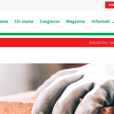
ADE
ome
Chi siamo
Congresso
Magazine
Informati
/
Articolo Uno
po