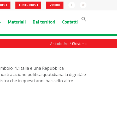
RISCI
CONTRIBUISCI
2x1000
Materiali
Dai territori
Contatti
/
Articolo Uno
Chi siamo
mbolo: “L’Italia è una Repubblica
stra azione politica quotidiana la dignità e
stra che in questi anni ha scelto altre