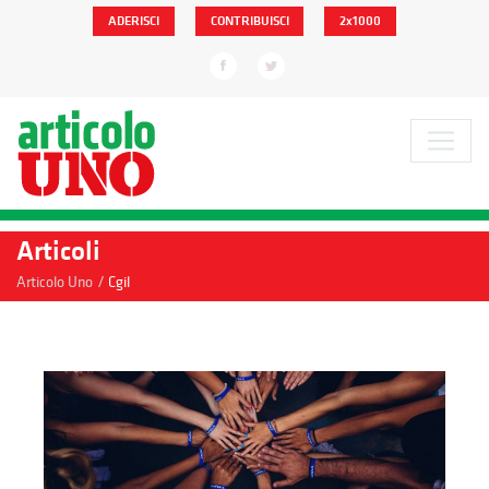
ADERISCI
CONTRIBUISCI
2x1000
Articoli
/
Articolo Uno
Cgil