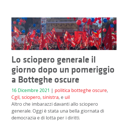
Lo sciopero generale il
giorno dopo un pomeriggio
a Botteghe oscure
16 Dicembre 2021
|
politica
botteghe oscure
,
Cgil
,
sciopero
,
sinistra
, e
uil
Altro che imbarazzi davanti allo sciopero
generale. Oggi è stata una bella giornata di
democrazia e di lotta per i diritti.