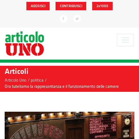
ADERISCI
CONTRIBUISCI
2x1000
Articoli
/
/
Articolo Uno
politica
Ora tuteliamo la rappresentanza e il funzionamento delle camere