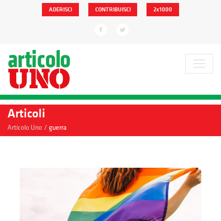
ADERISCI
CONTRIBUISCI
2x1000
Articoli
/
Articolo Uno
guerra