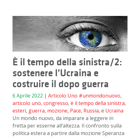
È il tempo della sinistra/2:
sostenere l’Ucraina e
costruire il dopo guerra
6 Aprile 2022
|
Articolo Uno
#unmondonuovo
,
articolo uno
,
congresso
,
è il tempo della sinistra
,
esteri
,
guerra
,
mozione
,
Pace
,
Russia
, e
Ucraina
Un mondo nuovo, da imparare a leggere in
fretta per esserne all’altezza. Il confronto sulla
politica estera a partire dalla mozione Speranza