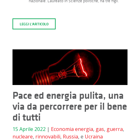
nazionale. Laureato in Scienze politiche, ha tre figli.
LEGGI L'ARTICOLO
Pace ed energia pulita, una
via da percorrere per il bene
di tutti
15 Aprile 2022
|
Economia
energia
,
gas
,
guerra
,
nucleare
,
rinnovabili
,
Russia
, e
Ucraina