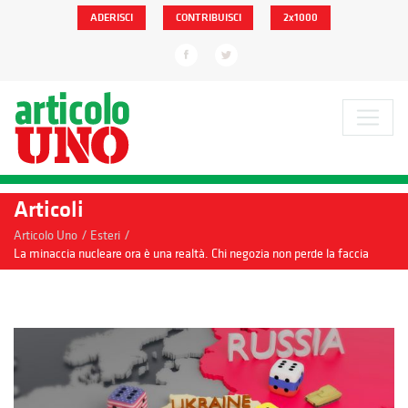
ADERISCI
CONTRIBUISCI
2x1000
Articoli
/
/
Articolo Uno
Esteri
La minaccia nucleare ora è una realtà. Chi negozia non perde la faccia