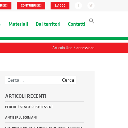
RISCI
CONTRIBUISCI
2x1000
Materiali
Dai territori
Contatti
/
Articolo Uno
annessione
Ricerca
per:
ARTICOLI RECENTI
PERCHÉ È STATO GIUSTO ESSERE
ANTIBERLUSCONIANI