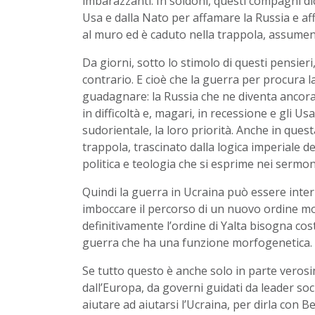
imbarazzanti. In soldoni, questi compagni di
Usa e dalla Nato per affamare la Russia e aff
al muro ed è caduto nella trappola, assumen
Da giorni, sotto lo stimolo di questi pensier
contrario. E cioè che la guerra per procura l
guadagnare: la Russia che ne diventa ancora
in difficoltà e, magari, in recessione e gli 
sudorientale, la loro priorità. Anche in ques
trappola, trascinato dalla logica imperiale 
politica e teologia che si esprime nei sermoni 
Quindi la guerra in Ucraina può essere int
imboccare il percorso di un nuovo ordine mon
definitivamente l’ordine di Yalta bisogna cos
guerra che ha una funzione morfogenetica.
Se tutto questo è anche solo in parte veros
dall’Europa, da governi guidati da leader soci
aiutare ad aiutarsi l’Ucraina, per dirla con 