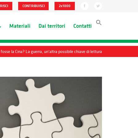
RISCI
CONTRIBUISCI
2x1000
Materiali
Dai territori
Contatti
 fosse la Cina? La guerra, un’altra possibile chiave di lettura