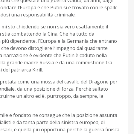
cono che questa è una guerra voluta, da anni, dagli
ondare l’Europa e che Putin si è trovato con le spalle
dosi una responsabilità criminale.
i, mi sto chiedendo se non sia vero esattamente il
a stia combattendo la Cina. Che ha tutto da
 più dipendente, l’Europa e la Germania che entrano
Usa che devono distogliere l’impegno dal quadrante
ta narrazione è evidente che Putin è caduto nella
della grande madre Russia e da una commistione tra
del patriarca Kirill.
erpretata come una mossa del cavallo del Dragone per
diale, da una posizione di forza. Perché saltato
truirne un altro ed è, purtroppo, da sempre, la
imile e fondato ne consegue che la posizione assunta
alisti e da tanta parte della sinistra europea, di
Bersani, è quella più opportuna perché la guerra finisca