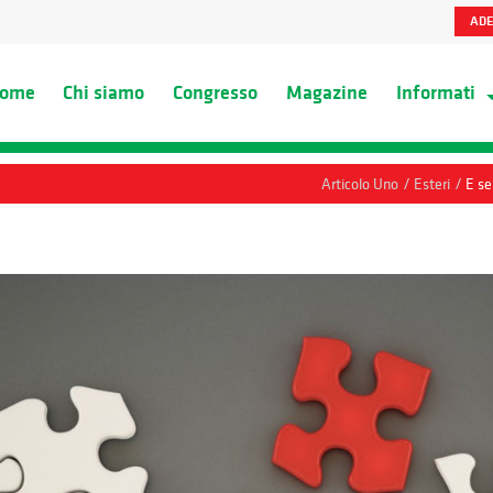
ADE
ome
Chi siamo
Congresso
Magazine
Informati
/
/
Articolo Uno
Esteri
E se