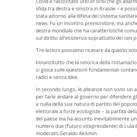
Covid e raccontato urbi et orbi che gli allar
sfida tra destra e sinistra in Brasile – e pos
stata attorno alla difesa del sistema sanitari
news. Fu un incontro premonitore, ma anche
destra mondiale che ha caratteristiche comuni
sul diritto all’esistenza soprattutto dei ceti 
Tre lezioni possiamo ricavare da questo voto i
Innanzitutto che la retorica della rottamazion
si gioca sulle questioni fondamentali contan
radici e senza idee.
In secondo luogo, le alleanze non sono un a
per farle andare al governo per difendere gli
a nulla della sua natura di partito del popo
elettorale a forze ecologiste – la partita del
del paese ma ha assunto inevitabilmente un va
numero due (futuro vicepresidente) di Lula è 
moderato Geraldo Alckmin.