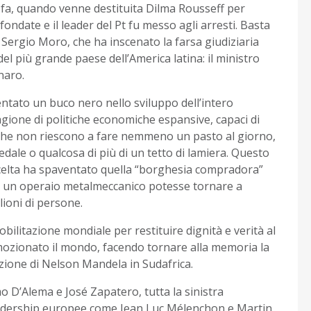
i fa, quando venne destituita Dilma Rousseff per
fondate e il leader del Pt fu messo agli arresti. Basta
 Sergio Moro, che ha inscenato la farsa giudiziaria
 del più grande paese dell’America latina: il ministro
naro.
entato un buco nero nello sviluppo dell’intero
gione di politiche economiche espansive, capaci di
li che non riescono a fare nemmeno un pasto al giorno,
ale o qualcosa di più di un tetto di lamiera. Questo
a scelta ha spaventato quella “borghesia compradora”
che un operaio metalmeccanico potesse tornare a
lioni di persone.
ilitazione mondiale per restituire dignità e verità al
emozionato il mondo, facendo tornare alla memoria la
nzione di Nelson Mandela in Sudafrica.
 D’Alema e José Zapatero, tutta la sinistra
leadership europee come Jean Luc Mélenchon e Martin