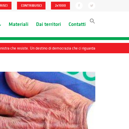
RISCI
CONTRIBUISCI
2x1000
Materiali
Dai territori
Contatti
sinistra che resiste. Un destino di democrazia che ci riguarda