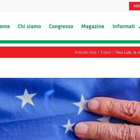
ADE
ome
Chi siamo
Congresso
Magazine
Informati
/
/
Articolo Uno
Esteri
Viva Lula, la 