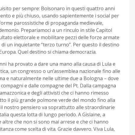
uisito per sempre: Bolsonaro in questi quattro anni
olento e più chiuso, usando sapientemente i social per
e forme parossistiche di propaganda medievale,
demonio. Prepariamoci a un rinculo in stile Capitol
ultato elettorale e mobilitare pezzi delle forze armate
a di un inquietante “terzo turno”. Per questo il destino
ell’Europa. Quel destino si chiama democrazia.
i anni ha provato a dare una mano alla causa di Lula e
itica, un congresso o un’assemblea nazionale fino alle
oma e naturalmente nelle ultime due a Bologna – dove
 compagni e dalle compagne del Pt. Dalla campagna
a amazzonica e degli attivisti che ci hanno rimesso
utto il più grande polmone verde del mondo fino alla
 e il nostro pensiero va soprattutto alle straordinarie
lia questa lotta di lungo periodo. A Gislaine, a
nte altre che non si sono mai arrese e che ci hanno
itanza come scelta di vita. Grazie davvero. Viva Lula,