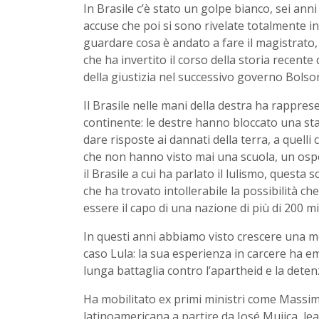
In Brasile c’è stato un golpe bianco, sei ann
accuse che poi si sono rivelate totalmente in
guardare cosa è andato a fare il magistrato,
che ha invertito il corso della storia recente
della giustizia nel successivo governo Bolso
Il Brasile nelle mani della destra ha rappres
continente: le destre hanno bloccato una sta
dare risposte ai dannati della terra, a quel
che non hanno visto mai una scuola, un osped
il Brasile a cui ha parlato il lulismo, quest
che ha trovato intollerabile la possibilità 
essere il capo di una nazione di più di 200 mi
In questi anni abbiamo visto crescere una mob
caso Lula: la sua esperienza in carcere ha 
lunga battaglia contro l’apartheid e la dete
Ha mobilitato ex primi ministri come Massimo
latinoamericana a partire da José Mujica, 