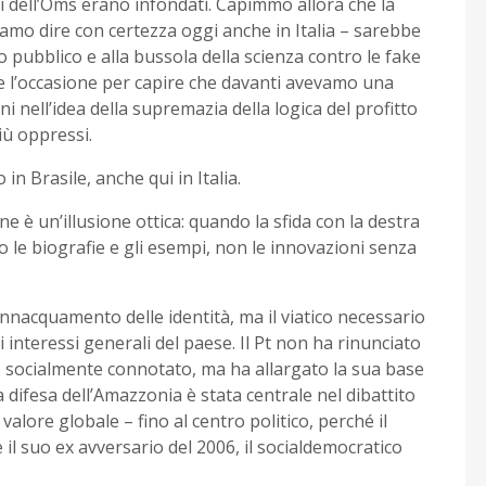
mi dell’Oms erano infondati. Capimmo allora che la
siamo dire con certezza oggi anche in Italia – sarebbe
o pubblico e alla bussola della scienza contro le fake
 l’occasione per capire che davanti avevamo una
 nell’idea della supremazia della logica del profitto
più oppressi.
n Brasile, anche qui in Italia.
e è un’illusione ottica: quando la sfida con la destra
o le biografie e gli esempi, non le innovazioni senza
nnacquamento delle identità, ma il viatico necessario
 interessi generali del paese. Il Pt non ha rinunciato
lo socialmente connotato, ma ha allargato la sua base
la difesa dell’Amazzonia è stata centrale nel dibattito
lore globale – fino al centro politico, perché il
il suo ex avversario del 2006, il socialdemocratico