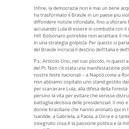
Infine, la democrazia non è mai un bene acq
ha trasformato il Brasile in un paese più vi
diffondere notizie infondate, fino a sfiorar
accusando Lula di essere in combutta con il 
Hill: Bolsonaro potrebbe non accettare il ris
in una strategia golpista. Per questo si parl
del Brasile incrocia il destino dell’Italia e d
P.s.: Articolo Uno, nel suo piccolo, in quest
del Pt. Non c’è stata una manifestazione pol
nostre feste nazionali – a Napoli come a R
non abbiamo ospitato uno stand gestito dai
per scarcerare Lula, alla difesa della forest
persino la vita per evitare che venisse distr
battaglia decisiva delle presidenziali. Il mio
donne brasiliane che hanno animato qui in Ita
Ivanilde, a Gabriela, a Paola, a Dirce e a ta
insegnato cosa è la passione politica e la mil