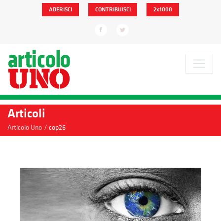
ADERISCI
CONTRIBUISCI
2x1000
Articoli
/
Articolo Uno
cop26