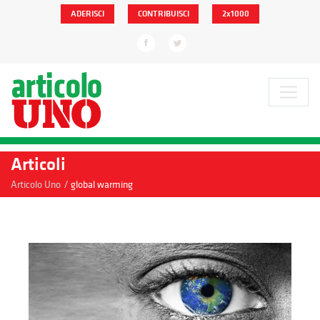
ADERISCI
CONTRIBUISCI
2x1000
Articoli
/
Articolo Uno
global warming