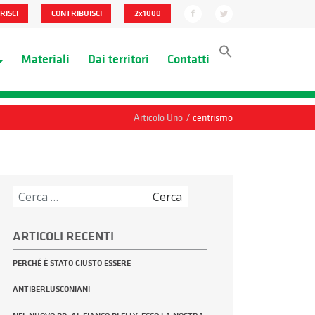
RISCI
CONTRIBUISCI
2x1000
Materiali
Dai territori
Contatti
/
Articolo Uno
centrismo
Ricerca
per:
ARTICOLI RECENTI
PERCHÉ È STATO GIUSTO ESSERE
ANTIBERLUSCONIANI