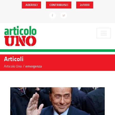
ADERISCI
CONTRIBUISCI
2x1000
Articoli
/
Articolo Uno
emergenza