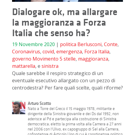
Dialogare ok, ma allargare
la maggioranza a Forza
Italia che senso ha?
19 Novembre 2020
|
politica
Berlusconi
,
Conte
,
Coronavirus
,
covid
,
emergenza
,
Forza Italia
,
governo Movimento 5 stelle
,
maggioranza
,
mattarella
, e
sinistra
Quale sarebbe il respiro strategico di un
eventuale esecutivo allargato con un pezzo di
centrodestra? Per fare quali scelte, quali riforme?
Arturo Scotto
Nato a Torre del Greco il 15 maggio 1978, militante e
dirigente della Sinistra giovanile e dei Ds dal 1992, non
aderisce al Pd e partecipa alla costruzione di Sinistra
democratica; eletto la prima volta alla Camera a 27 anni
nel 2006 con l'Ulivo, ex capogruppo di Sel alla Camera,
cofondatore di Articolo Uno di cui è coordinatore politico