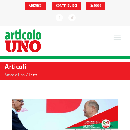
ADERISCI
CONTRIBUISCI
2x1000
Articoli
/
Articolo Uno
Letta