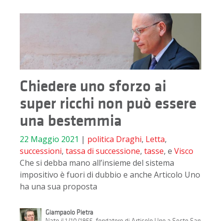
Chiedere uno sforzo ai
super ricchi non può essere
una bestemmia
22 Maggio 2021
|
politica
Draghi
,
Letta
,
successioni
,
tassa di successione
,
tasse
, e
Visco
Che si debba mano all’insieme del sistema
impositivo è fuori di dubbio e anche Articolo Uno
ha una sua proposta
Giampaolo Pietra
Nato il 1/10/1955, fondatore di Articolo Uno a Sesto San