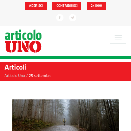
ADERISCI
CONTRIBUISCI
2x1000
Articoli
/
Articolo Uno
25 settembre