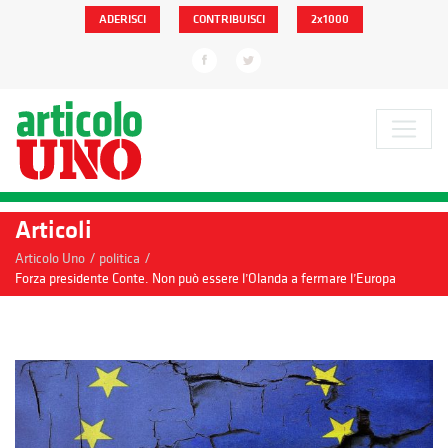
ADERISCI
CONTRIBUISCI
2x1000
Articoli
/
/
Articolo Uno
politica
Forza presidente Conte. Non può essere l’Olanda a fermare l’Europa