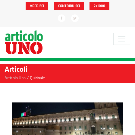
ADERISCI
CONTRIBUISCI
2x1000
Articoli
/
Articolo Uno
Quirinale