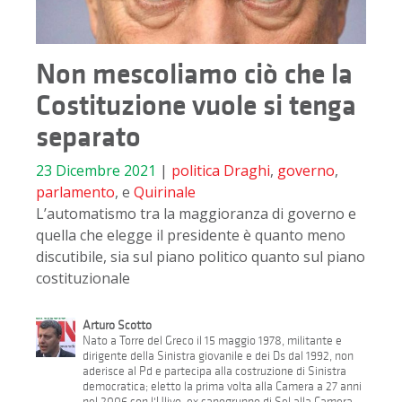
Non mescoliamo ciò che la
Costituzione vuole si tenga
separato
23 Dicembre 2021
|
politica
Draghi
,
governo
,
parlamento
, e
Quirinale
L’automatismo tra la maggioranza di governo e
quella che elegge il presidente è quanto meno
discutibile, sia sul piano politico quanto sul piano
costituzionale
Arturo Scotto
Nato a Torre del Greco il 15 maggio 1978, militante e
dirigente della Sinistra giovanile e dei Ds dal 1992, non
aderisce al Pd e partecipa alla costruzione di Sinistra
democratica; eletto la prima volta alla Camera a 27 anni
nel 2006 con l'Ulivo, ex capogruppo di Sel alla Camera,