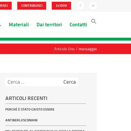
RISCI
CONTRIBUISCI
2x1000
Materiali
Dai territori
Contatti
/
Articolo Uno
messaggio
Ricerca
per:
ARTICOLI RECENTI
PERCHÉ È STATO GIUSTO ESSERE
ANTIBERLUSCONIANI