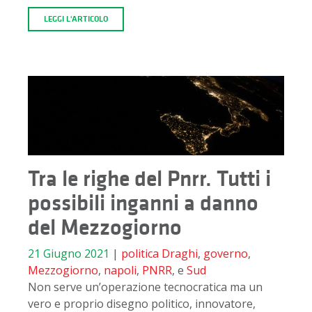
LEGGI L'ARTICOLO
Tra le righe del Pnrr. Tutti i
possibili inganni a danno
del Mezzogiorno
21 Giugno 2021
|
politica
Draghi
,
governo
,
Mezzogiorno
,
napoli
,
PNRR
, e
Sud
Non serve un’operazione tecnocratica ma un
vero e proprio disegno politico, innovatore,