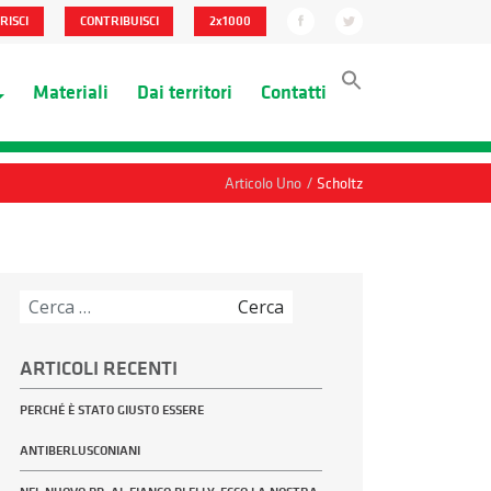
RISCI
CONTRIBUISCI
2x1000
Materiali
Dai territori
Contatti
/
Articolo Uno
Scholtz
Ricerca
per:
ARTICOLI RECENTI
PERCHÉ È STATO GIUSTO ESSERE
ANTIBERLUSCONIANI