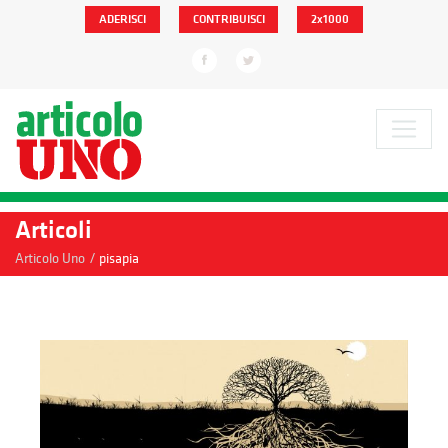
ADERISCI
CONTRIBUISCI
2x1000
Articoli
/
Articolo Uno
pisapia