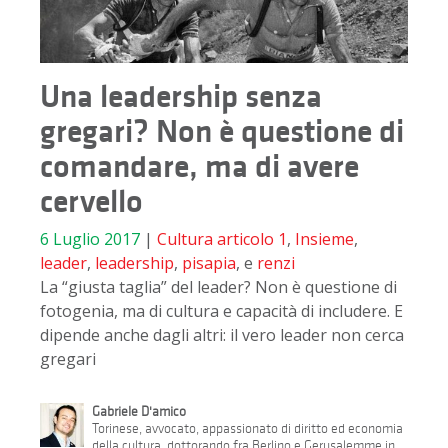
Una leadership senza
gregari? Non è questione di
comandare, ma di avere
cervello
6 Luglio 2017
|
Cultura
articolo 1
,
Insieme
,
leader
,
leadership
,
pisapia
, e
renzi
La “giusta taglia” del leader? Non è questione di
fotogenia, ma di cultura e capacità di includere. E
dipende anche dagli altri: il vero leader non cerca
gregari
Gabriele D'amico
Torinese, avvocato, appassionato di diritto ed economia
della cultura, dottorando fra Berlino e Gerusalemme in