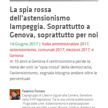
La spia rossa
dell’astensionismo
lampeggia. Soprattutto a
Genova, soprattutto per noi
14 Giugno 2017
|
Italia
amministrative 2017
,
astensionismo
,
comunali 2017
,
elezioni 2017
, e
Genova
In 10 anni a Genova il centrosinistra perde la
metà dei voti: la “spia rossa” della democrazia,
l’astensionismo, segnala bisogna andare oltre le
percentuali
Federico Fornaro
Capogruppo di Liberi e Uguali alla Camera. Senatore
nella XVIIª legislatura. Tra le sue ultime pubblicazioni:
"Fuga dalle urne. Astensionismo e partecipazione
elettorale dal 1861 a oggi" (Epoké, 2016) e "Elettori ed