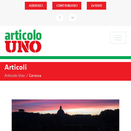
ADERISCI
CONTRIBUISCI
2x1000
Articoli
/
Articolo Uno
Genova