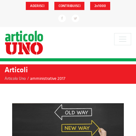
ADERISCI
CONTRIBUISCI
2x1000
Articoli
/
Articolo Uno
amministrative 2017