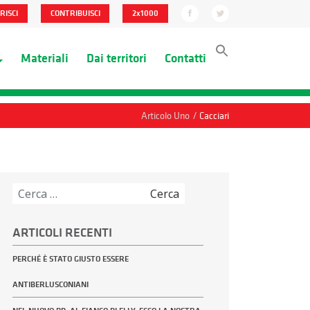
RISCI
CONTRIBUISCI
2x1000
Materiali
Dai territori
Contatti
/
Articolo Uno
Cacciari
Ricerca
per:
ARTICOLI RECENTI
PERCHÉ È STATO GIUSTO ESSERE
ANTIBERLUSCONIANI