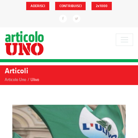
ADERISCI
CONTRIBUISCI
2x1000
Articoli
/
Articolo Uno
Ulivo