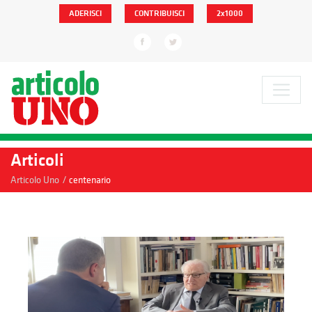
ADERISCI
CONTRIBUISCI
2x1000
Articoli
/
Articolo Uno
centenario