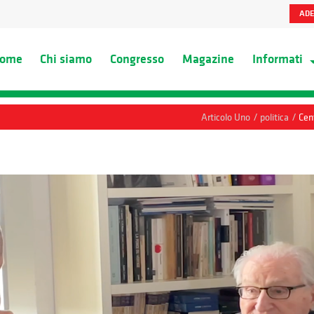
ADE
ome
Chi siamo
Congresso
Magazine
Informati
/
/
Articolo Uno
politica
Cen