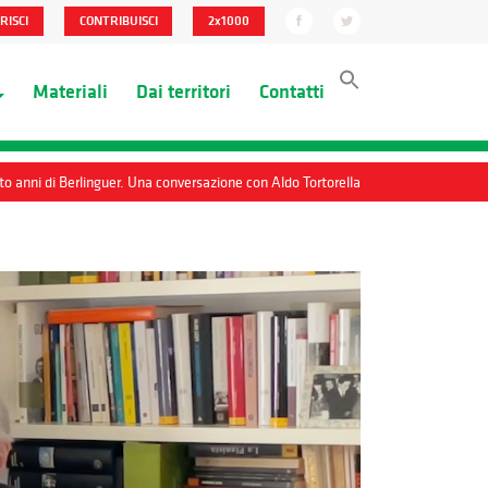
RISCI
CONTRIBUISCI
2x1000
Materiali
Dai territori
Contatti
to anni di Berlinguer. Una conversazione con Aldo Tortorella