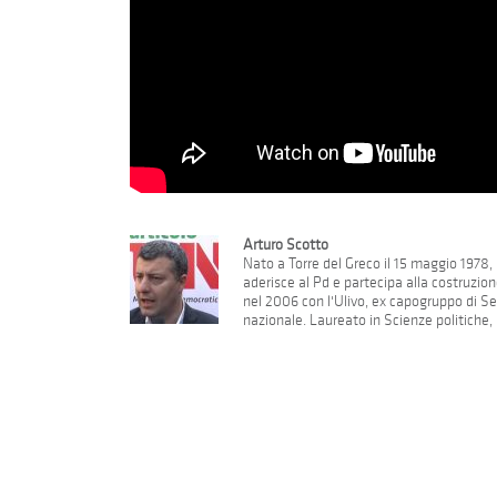
Arturo Scotto
Nato a Torre del Greco il 15 maggio 1978, 
aderisce al Pd e partecipa alla costruzion
nel 2006 con l'Ulivo, ex capogruppo di Se
nazionale. Laureato in Scienze politiche, h