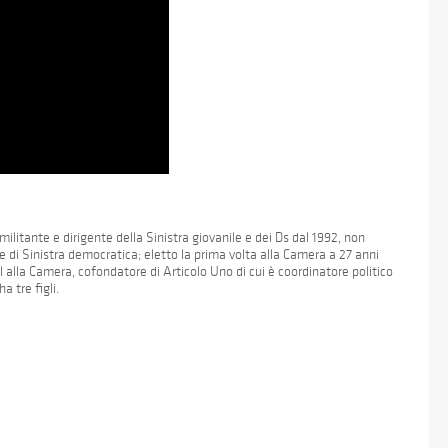
militante e dirigente della Sinistra giovanile e dei Ds dal 1992, non
e di Sinistra democratica; eletto la prima volta alla Camera a 27 anni
l alla Camera, cofondatore di Articolo Uno di cui è coordinatore politico
a tre figli.