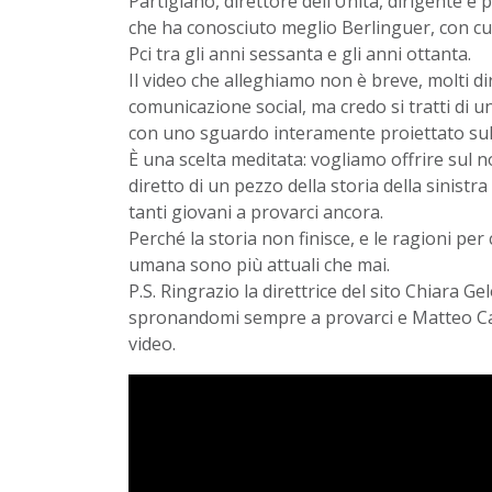
Partigiano, direttore dell’Unità, dirigente e
che ha conosciuto meglio Berlinguer, con cui
Pci tra gli anni sessanta e gli anni ottanta.
Il video che alleghiamo non è breve, molti 
comunicazione social, ma credo si tratti di u
con uno sguardo interamente proiettato sul
È una scelta meditata: vogliamo offrire sul n
diretto di un pezzo della storia della sinistra
tanti giovani a provarci ancora.
Perché la storia non finisce, e le ragioni per 
umana sono più attuali che mai.
P.S. Ringrazio la direttrice del sito Chiara G
spronandomi sempre a provarci e Matteo Ca
video.