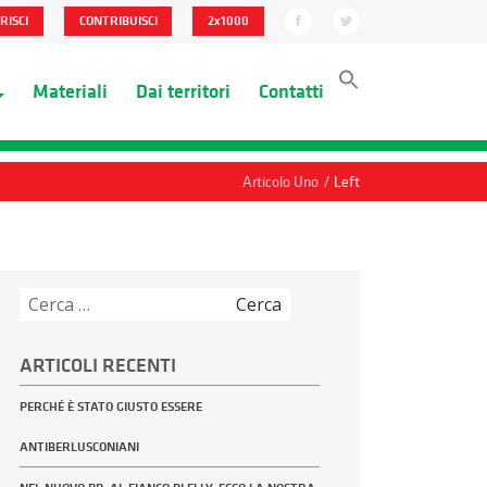
RISCI
CONTRIBUISCI
2x1000
Materiali
Dai territori
Contatti
/
Articolo Uno
Left
Ricerca
per:
ARTICOLI RECENTI
PERCHÉ È STATO GIUSTO ESSERE
ANTIBERLUSCONIANI