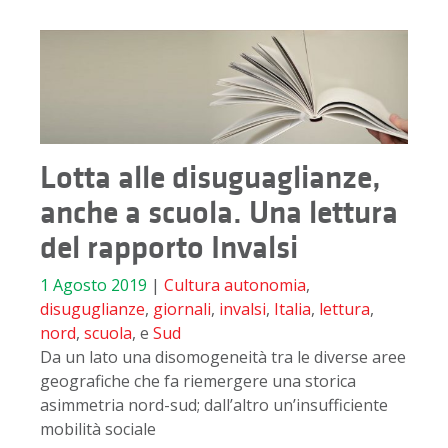
Lotta alle disuguaglianze,
anche a scuola. Una lettura
del rapporto Invalsi
1 Agosto 2019
|
Cultura
autonomia
,
disuguglianze
,
giornali
,
invalsi
,
Italia
,
lettura
,
nord
,
scuola
, e
Sud
Da un lato una disomogeneità tra le diverse aree
geografiche che fa riemergere una storica
asimmetria nord-sud; dall’altro un’insufficiente
mobilità sociale