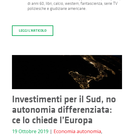
di anni 60, libri, calcio, western, fantascienza, serie TV
poliziesche e giudiziarie americane.
LEGGI L'ARTICOLO
Investimenti per il Sud, no
autonomia differenziata:
ce lo chiede l’Europa
19 Ottobre 2019
|
Economia
autonomia
,