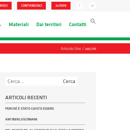
RISCI
CONTRIBUISCI
2x1000
Materiali
Dai territori
Contatti
/
Articolo Uno
vaccini
Ricerca
per:
ARTICOLI RECENTI
PERCHÉ È STATO GIUSTO ESSERE
ANTIBERLUSCONIANI