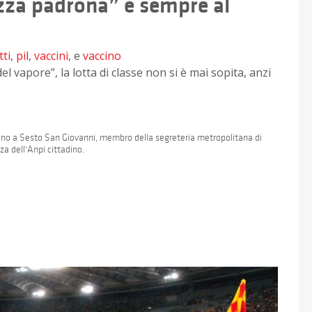
razza padrona” è sempre al
ti
,
pil
,
vaccini
, e
vaccino
el vapore”, la lotta di classe non si è mai sopita, anzi
 Uno a Sesto San Giovanni, membro della segreteria metropolitana di
a dell'Anpi cittadino.