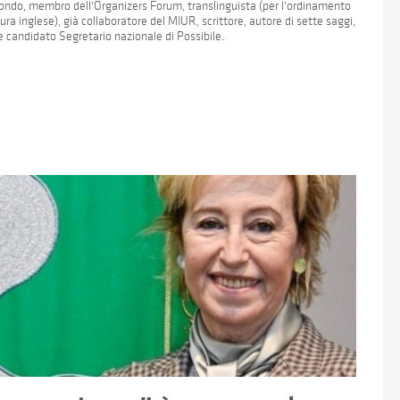
l mondo, membro dell'Organizers Forum, translinguista (per l'ordinamento
ura inglese), già collaboratore del MIUR, scrittore, autore di sette saggi,
 e candidato Segretario nazionale di Possibile.