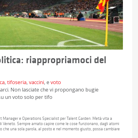
olitica: riappropriamoci del
ica
,
tifoseria
,
vaccini
, e
voto
marci. Non lasciate che vi propongano bugie
su un voto solo per tifo
ect Manager e Operations Specialist per Talent Garden. Metà vita a
 di Veneto. Sempre amato capire come le cose funzionano, dagli atomi
into che una sola parola, al posto e nel momento giusto, possa cambiare