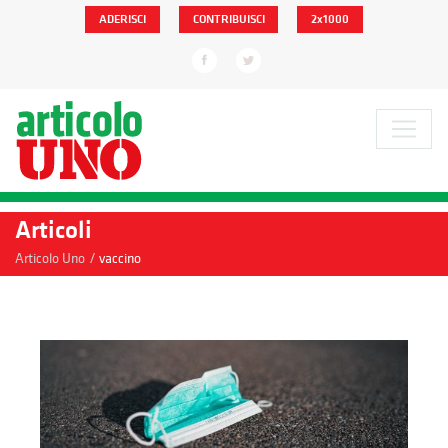
ADERISCI
CONTRIBUISCI
2x1000
Articoli
/
Articolo Uno
vaccino