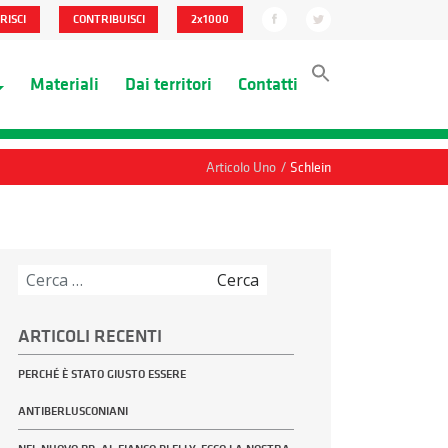
RISCI
CONTRIBUISCI
2x1000
Materiali
Dai territori
Contatti
/
Articolo Uno
Schlein
Ricerca
per:
ARTICOLI RECENTI
PERCHÉ È STATO GIUSTO ESSERE
ANTIBERLUSCONIANI