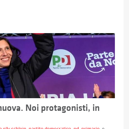
nuova. Noi protagonisti, in
a
elly schlein
,
partito democratico
,
pd
,
primarie
, e