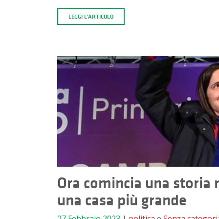
LEGGI L'ARTICOLO
Ora comincia una storia 
una casa più grande
27 Febbraio 2023
|
politica
e
Senza categori