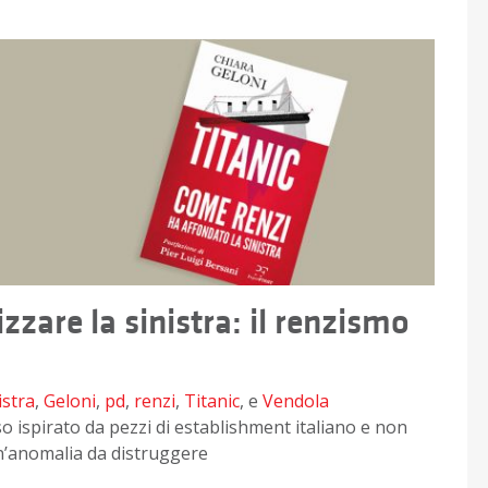
zzare la sinistra: il renzismo
istra
,
Geloni
,
pd
,
renzi
,
Titanic
, e
Vendola
so ispirato da pezzi di establishment italiano e non
n’anomalia da distruggere