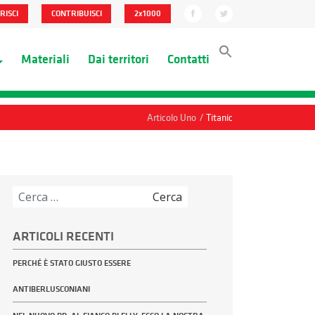
RISCI
CONTRIBUISCI
2x1000
Materiali
Dai territori
Contatti
/
Articolo Uno
Titanic
Ricerca
per:
ARTICOLI RECENTI
PERCHÉ È STATO GIUSTO ESSERE
ANTIBERLUSCONIANI