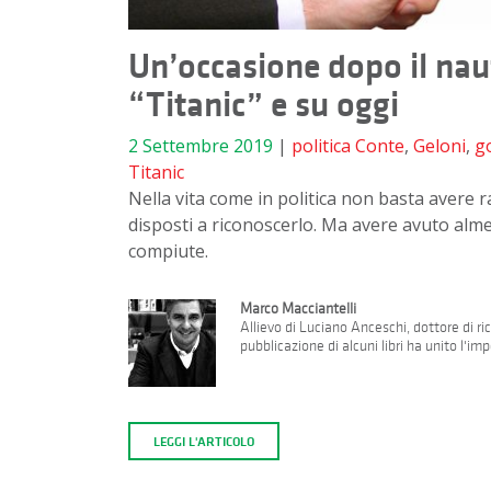
Un’occasione dopo il nauf
“Titanic” e su oggi
2 Settembre 2019
|
politica
Conte
,
Geloni
,
g
Titanic
Nella vita come in politica non basta avere 
disposti a riconoscerlo. Ma avere avuto alme
compiute.
Marco Macciantelli
Allievo di Luciano Anceschi, dottore di ricer
pubblicazione di alcuni libri ha unito l'i
LEGGI L'ARTICOLO