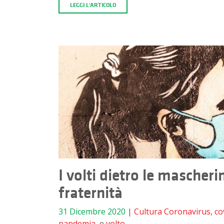
LEGGI L'ARTICOLO
I volti dietro le mascheri
fraternità
31 Dicembre 2020
|
Cultura
Coronavirus
,
co
pandemia
, e
volto