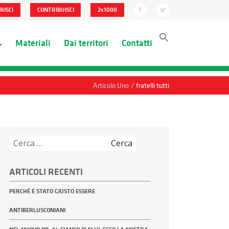
RISCI
CONTRIBUISCI
2x1000
Materiali
Dai territori
Contatti
/
Articolo Uno
fratelli tutti
Ricerca
per:
ARTICOLI RECENTI
PERCHÉ È STATO GIUSTO ESSERE
ANTIBERLUSCONIANI