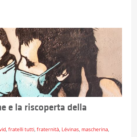
ne e la riscoperta della
vid
,
fratelli tutti
,
fraternità
,
Lévinas
,
mascherina
,