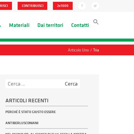
RISCI
CONTRIBUISCI
2x1000
Materiali
Dai territori
Contatti
/
Articolo Uno
Tria
Ricerca
per:
ARTICOLI RECENTI
PERCHÉ È STATO GIUSTO ESSERE
ANTIBERLUSCONIANI