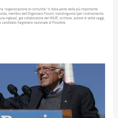
a "organizzazione di comunità" in Italia parte della più importante
l mondo, membro dell'Organizers Forum, translinguista (per l'ordinamento
ura inglese), già collaboratore del MIUR, scrittore, autore di sette saggi,
 e candidato Segretario nazionale di Possibile.