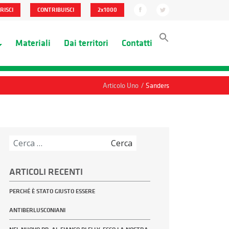
RISCI
CONTRIBUISCI
2x1000
Materiali
Dai territori
Contatti
/
Articolo Uno
Sanders
Ricerca
per:
ARTICOLI RECENTI
PERCHÉ È STATO GIUSTO ESSERE
ANTIBERLUSCONIANI