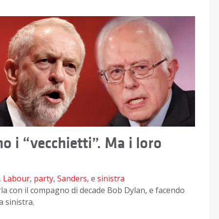
 i “vecchietti”. Ma i loro
,
Labour
,
party
,
Sanders
, e
sinistra
irla con il compagno di decade Bob Dylan, e facendo
 sinistra.