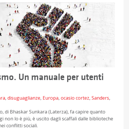
lismo. Un manuale per utenti
ara
,
disuguaglianze
,
Europa
,
ocasio cortez
,
Sanders
,
olo, di Bhaskar Sunkara (Laterza), fa capire quanto
non lo è più, è uscito dagli scaffali dalle biblioteche
i conflitti sociali.