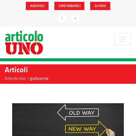
ADERISCI
CONTRIBUISCI
2x1000
Articoli
/
Articolo Uno
gialloverde