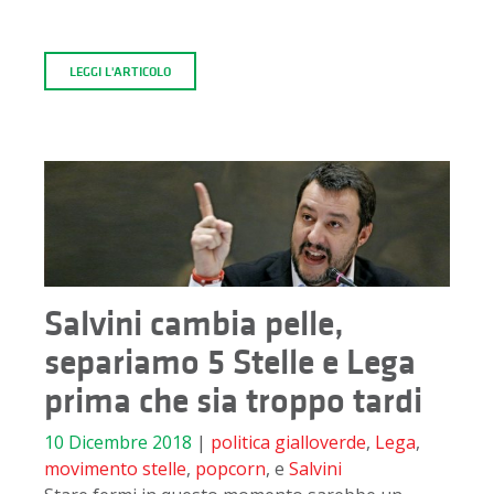
LEGGI L'ARTICOLO
Salvini cambia pelle,
separiamo 5 Stelle e Lega
prima che sia troppo tardi
10 Dicembre 2018
|
politica
gialloverde
,
Lega
,
movimento stelle
,
popcorn
, e
Salvini