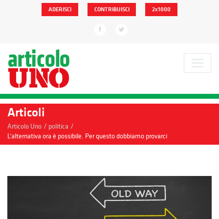
ADERISCI
CONTRIBUISCI
2x1000
Articoli
/
/
Articolo Uno
politica
L’alternativa ora è possibile. Per questo dobbiamo provarci