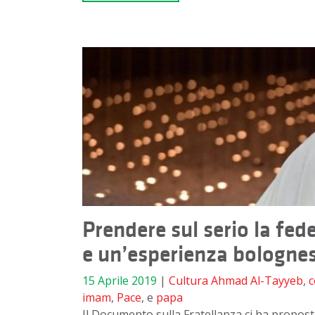
Prendere sul serio la fed
e un’esperienza bologne
15 Aprile 2019
|
Cultura
Ahmad Al-Tayyeb
,
c
imam
,
Pace
, e
papa
Il Documento sulla Fratellanza ci ha proposto