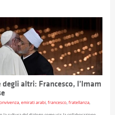
e degli altri: Francesco, l’Imam
se
onvivenza
,
emirati arabi
,
francesco
,
fratellanza
,
 la cultura del dialogo come via; la collaborazione