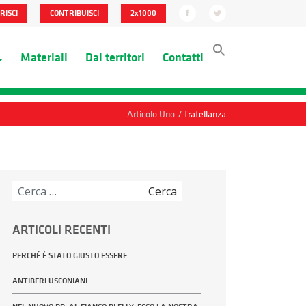
RISCI
CONTRIBUISCI
2x1000
Materiali
Dai territori
Contatti
/
Articolo Uno
fratellanza
Ricerca
per:
ARTICOLI RECENTI
PERCHÉ È STATO GIUSTO ESSERE
ANTIBERLUSCONIANI