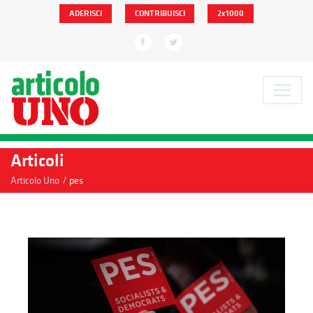
ADERISCI
CONTRIBUISCI
2x1000
Articoli
/
Articolo Uno
pes