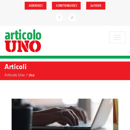
ADERISCI
CONTRIBUISCI
2x1000
Articoli
/
Articolo Uno
dsa