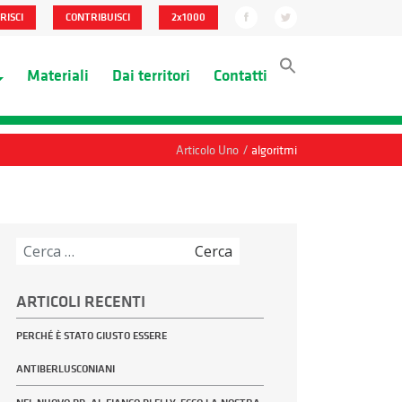
RISCI
CONTRIBUISCI
2x1000
Materiali
Dai territori
Contatti
/
Articolo Uno
algoritmi
Ricerca
per:
ARTICOLI RECENTI
PERCHÉ È STATO GIUSTO ESSERE
ANTIBERLUSCONIANI