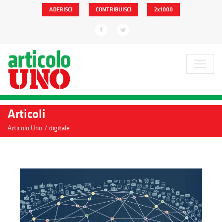
ADERISCI
CONTRIBUISCI
2x1000
Articoli
/
Articolo Uno
digitale